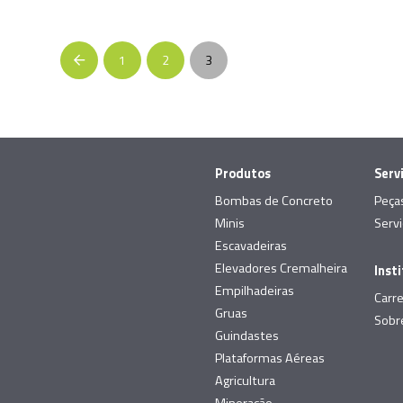
1
2
3
Prev
Produtos
Serv
Bombas de Concreto
Peça
Minis
Serv
Escavadeiras
Elevadores Cremalheira
Inst
Empilhadeiras
Carre
Gruas
Sobr
Guindastes
Plataformas Aéreas
Agricultura