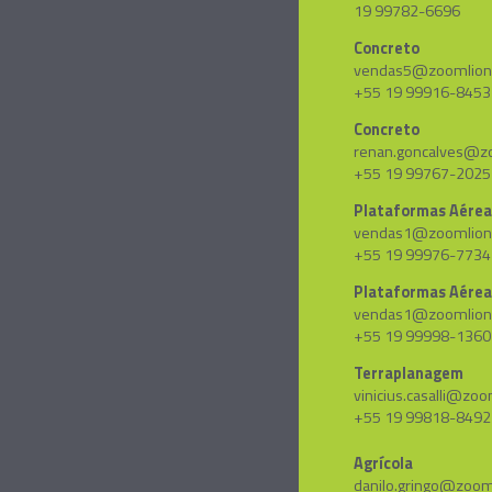
19 99782-6696
Concreto
vendas5@zoomlion
+55 19 99916-8453
Concreto
renan.goncalves@zo
+55 19 99767-2025
Plataformas Aére
vendas1@zoomlion
+55 19 99976-7734
Plataformas Aérea
vendas1@zoomlion
+55 19 99998-1360
Terraplanagem
vinicius.casalli@zoo
+55 19 99818-8492
Agrícola
danilo.gringo@zoom