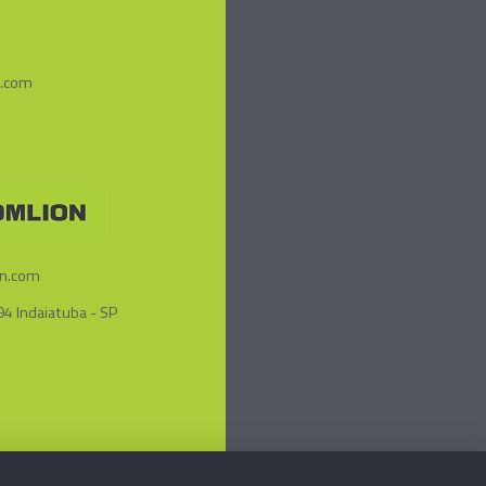
.com
n.com
4 Indaiatuba - SP