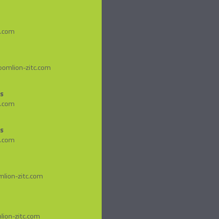
.com
omlion-zitc.com
as
.com
s
.com
mlion-zitc.com
lion-zitc.com