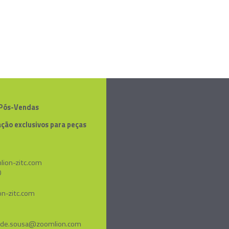
 Pós-Vendas
ção exclusivos para peças
lion-zitc.com
0
n-zitc.com
ujo.de.sousa@zoomlion.com