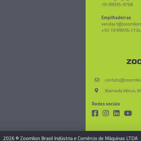
19-99935-9768
Empilhadeiras
vendas1@zoomlion
+55 19 99976-7734
contato@zoomlio
Alameda Vênus, 69
Redes sociais
2026 © Zoomlion Brasil Indústria e Comércio de Máquinas LTDA