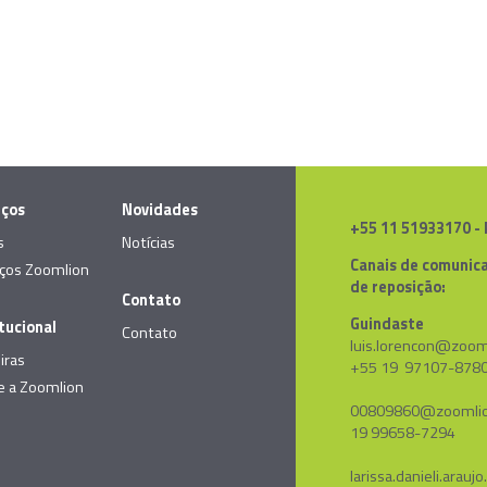
iços
Novidades
+55 11 51933170 -
s
Notícias
Canais de comunica
iços Zoomlion
de reposição:
Contato
Guindaste
itucional
Contato
luis.lorencon@zoom
iras
+55 19 97107-878
e a Zoomlion
00809860@zoomlio
19 99658-7294
larissa.danieli.ara