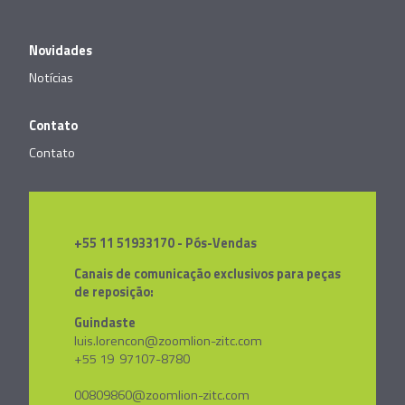
Novidades
Notícias
Contato
Contato
+55 11 51933170 - Pós-Vendas
Canais de comunicação exclusivos para peças
de reposição:
Guindaste
luis.lorencon@zoomlion-zitc.com
+55 19 97107-8780
00809860@zoomlion-zitc.com