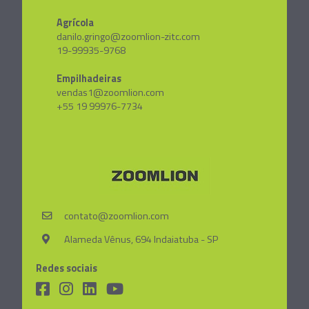
Agrícola
danilo.gringo@zoomlion-zitc.com
19-99935-9768
Empilhadeiras
vendas1@zoomlion.com
+55 19 99976-7734
contato@zoomlion.com
Alameda Vênus, 694 Indaiatuba - SP
Redes sociais