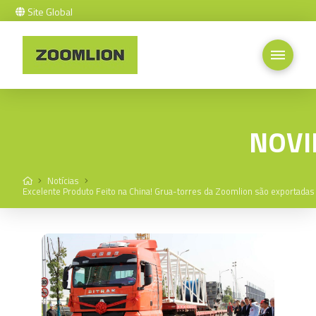
Site Global
NOVI
Home
Notícias
Excelente Produto Feito na China! Grua-torres da Zoomlion são exportadas 