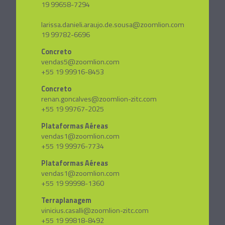
19 99658-7294
larissa.danieli.araujo.de.sousa@zoomlion.com
19 99782-6696
Concreto
vendas5@zoomlion.com
+55 19 99916-8453
Concreto
renan.goncalves@zoomlion-zitc.com
+55 19 99767-2025
Plataformas Aéreas
vendas1@zoomlion.com
+55 19 99976-7734
Plataformas Aéreas
vendas1@zoomlion.com
+55 19 99998-1360
Terraplanagem
vinicius.casalli@zoomlion-zitc.com
+55 19 99818-8492