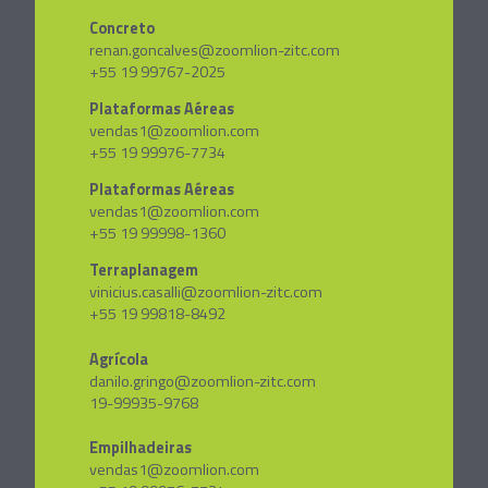
Concreto
renan.goncalves@zoomlion-zitc.com
+55 19 99767-2025
Plataformas Aéreas
vendas1@zoomlion.com
+55 19 99976-7734
Plataformas Aéreas
vendas1@zoomlion.com
+55 19 99998-1360
Terraplanagem
vinicius.casalli@zoomlion-zitc.com
+55 19 99818-8492
Agrícola
danilo.gringo@zoomlion-zitc.com
19-99935-9768
Empilhadeiras
vendas1@zoomlion.com