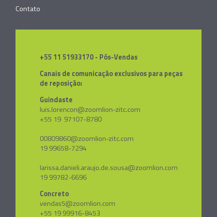
Contato
+55 11 51933170 - Pós-Vendas
Canais de comunicação exclusivos para peças
de reposição:
Guindaste
luis.lorencon@zoomlion-zitc.com
+55 19 97107-8780
00809860@zoomlion-zitc.com
19 99658-7294
larissa.danieli.araujo.de.sousa@zoomlion.com
19 99782-6696
Concreto
vendas5@zoomlion.com
+55 19 99916-8453