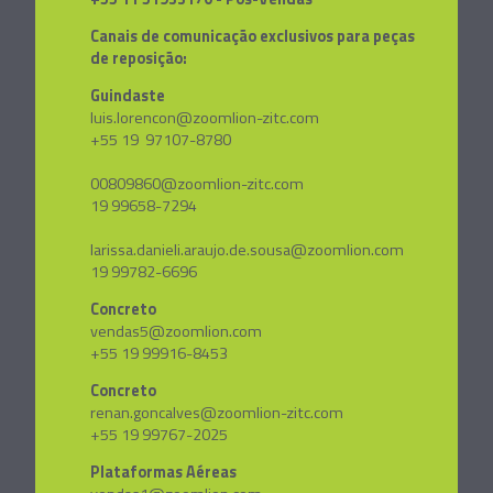
Canais de comunicação exclusivos para peças
de reposição:
Guindaste
luis.lorencon@zoomlion-zitc.com
+55 19 97107-8780
00809860@zoomlion-zitc.com
19 99658-7294
larissa.danieli.araujo.de.sousa@zoomlion.com
19 99782-6696
Concreto
vendas5@zoomlion.com
+55 19 99916-8453
Concreto
renan.goncalves@zoomlion-zitc.com
+55 19 99767-2025
Plataformas Aéreas