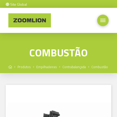
Site Global
COMBUSTÃO
Home
Produtos
Empilhadeiras
Contrabalançada
Combustão