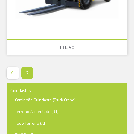
FD250
2
Prev
Guindastes
Caminhão Guindaste (Truck Crane)
Terreno Acidentado (RT)
Todo Terreno (AT)