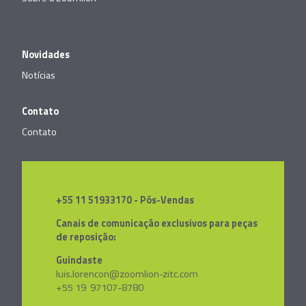
Novidades
Notícias
Contato
Contato
+55 11 51933170 - Pós-Vendas
Canais de comunicação exclusivos para peças
de reposição:
Guindaste
luis.lorencon@zoomlion-zitc.com
+55 19 97107-8780