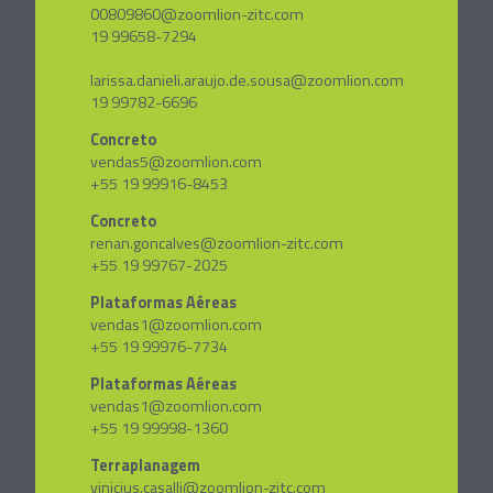
00809860@zoomlion-zitc.com
19 99658-7294
larissa.danieli.araujo.de.sousa@zoomlion.com
19 99782-6696
Concreto
vendas5@zoomlion.com
+55 19 99916-8453
Concreto
renan.goncalves@zoomlion-zitc.com
+55 19 99767-2025
Plataformas Aéreas
vendas1@zoomlion.com
+55 19 99976-7734
Plataformas Aéreas
vendas1@zoomlion.com
+55 19 99998-1360
Terraplanagem
vinicius.casalli@zoomlion-zitc.com