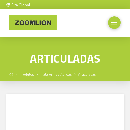
Site Global
ARTICULADAS
Home
Produtos
Plataformas Aéreas
Articuladas