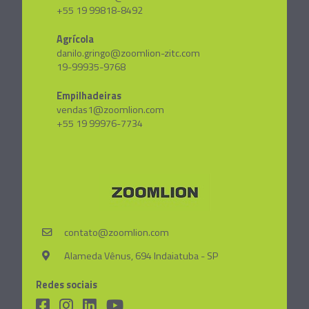
+55 19 99818-8492
Agrícola
danilo.gringo@zoomlion-zitc.com
19-99935-9768
Empilhadeiras
vendas1@zoomlion.com
+55 19 99976-7734
contato@zoomlion.com
Alameda Vênus, 694 Indaiatuba - SP
Redes sociais