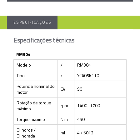
ESPECIFICAÇÕES
Especificações técnicas
RM904
Modelo
/
RM904
Tipo
/
YCA05K110
Potência nominal do
CV
90
motor
Rotação de torque
rpm
1400–1700
máximo
Torque máximo
N·m
450
Cilindros /
ml
4 / 5012
Cilindrada