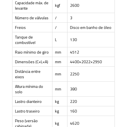
Capacidade máx. de
kgf
2600
levante
Número de válvulas
/
3
Freios
/
Disco em banho de óleo
Tanque de
L
130
combustível
Raio mínimo de giro
mm
4512
Dimensões (C×L×A)
mm
4400×2022×2950
Distância entre
mm
2250
eixos
Altura mínima do
mm
380
solo
Lastro dianteiro
kg
220
Lastro traseiro
kg
160
Peso (versão
kg
4620
cabinada)