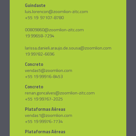
Guindaste
luis.lorencon@zoomlion-zitc.com
+55 19 97107-8780
00809860@zoomlion-zitc.com
19 99658-7294
larissa.danieli.araujo.de.sousa@zoomlion.com
19 99782-6696
Concreto
vendas5@zoomlion.com
+55 19 99916-8453
Concreto
renan.goncalves@zoomlion-zitc.com
+55 19 99767-2025
Plataformas Aéreas
vendas1@zoomlion.com
+55 19 99976-7734
Plataformas Aéreas