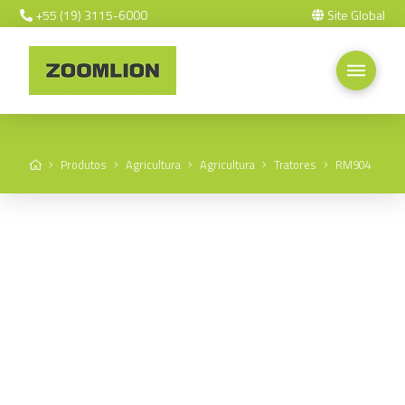
+55 (19) 3115-6000
Site Global
Home
Produtos
Agricultura
Agricultura
Tratores
RM904