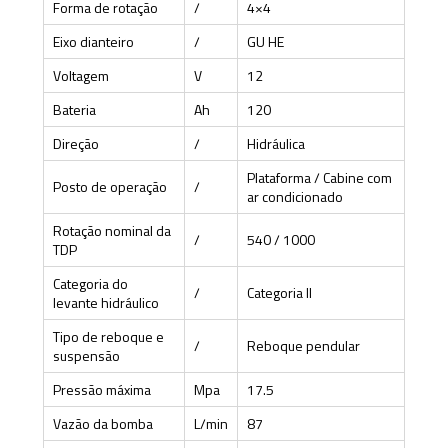
Forma de rotação
/
4×4
Eixo dianteiro
/
GU HE
Voltagem
V
12
Bateria
Ah
120
Direção
/
Hidráulica
Plataforma / Cabine com
Posto de operação
/
ar condicionado
Rotação nominal da
/
540 / 1000
TDP
Categoria do
/
Categoria II
levante hidráulico
Tipo de reboque e
/
Reboque pendular
suspensão
Pressão máxima
Mpa
17.5
Vazão da bomba
L/min
87