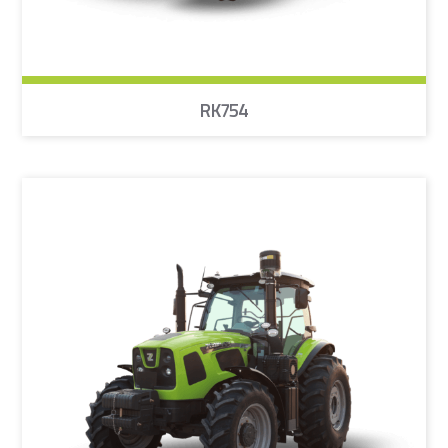
RK754