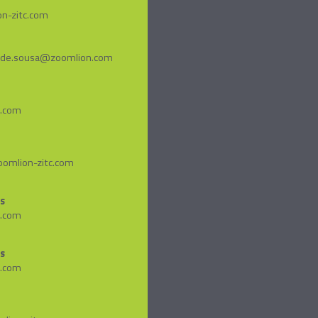
n-zitc.com
ujo.de.sousa@zoomlion.com
.com
omlion-zitc.com
as
.com
s
.com