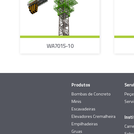
WA7015-10
Produtos
Serv
Bombas de Concreto
Peça
Minis
Serv
Escavadeiras
Elevadores Cremalheira
Inst
Empilhadeiras
Carre
Gruas
Sobr