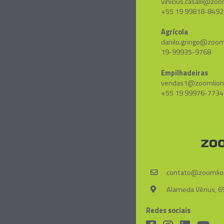
vinicius.casalli@zoo
+55 19 99818-8492
Agrícola
danilo.gringo@zoom
19-99935-9768
Empilhadeiras
vendas1@zoomlion
+55 19 99976-7734
contato@zoomlio
Alameda Vênus, 69
Redes sociais