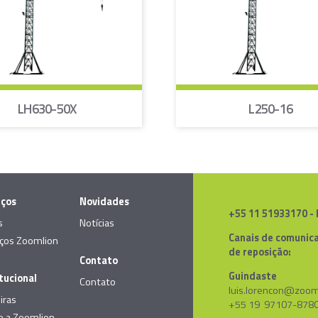
LH630-50X
L250-16
iços
Novidades
+55 11 51933170 -
s
Notícias
Canais de comunica
iços Zoomlion
de reposição:
Contato
Guindaste
itucional
Contato
luis.lorencon@zoom
iras
+55 19 97107-878
e a Zoomlion