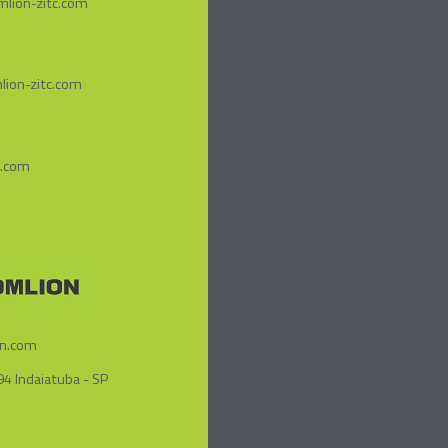
mlion-zitc.com
lion-zitc.com
.com
n.com
4 Indaiatuba - SP