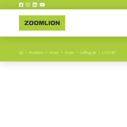
Home
Produtos
Gruas
Gruas
Luffing-jib
L125-8F