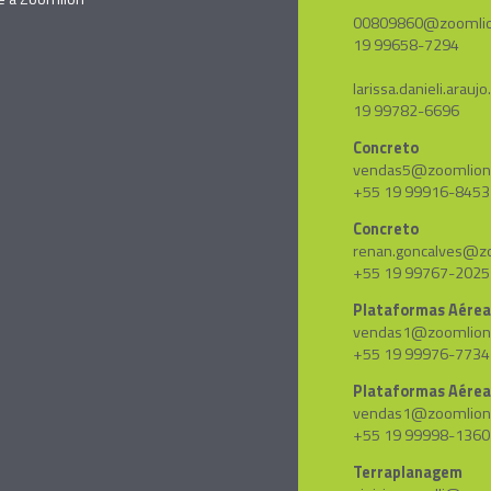
00809860@zoomlio
19 99658-7294
larissa.danieli.ara
19 99782-6696
Concreto
vendas5@zoomlion
+55 19 99916-8453
Concreto
renan.goncalves@zo
+55 19 99767-2025
Plataformas Aére
vendas1@zoomlion
+55 19 99976-7734
Plataformas Aérea
vendas1@zoomlion
+55 19 99998-1360
Terraplanagem