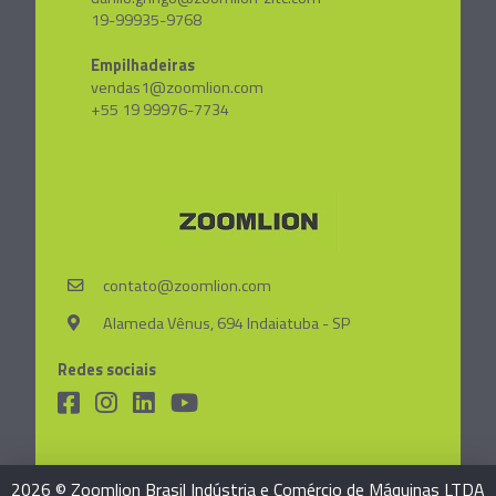
19-99935-9768
Empilhadeiras
vendas1@zoomlion.com
+55 19 99976-7734
contato@zoomlion.com
Alameda Vênus, 694 Indaiatuba - SP
Redes sociais
2026 © Zoomlion Brasil Indústria e Comércio de Máquinas LTDA