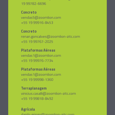
19 99782-6696
Concreto
vendas5@zoomlion.com
+55 19 99916-8453
Concreto
renan.goncalves@zoomlion-zitc.com
+55 19 99767-2025
Plataformas Aéreas
vendas1@zoomlion.com
+55 19 99976-7734
Plataformas Aéreas
vendas1@zoomlion.com
+55 19 99998-1360
Terraplanagem
vinicius.casalli@zoomlion-zitc.com
+55 19 99818-8492
Agrícola
danilo.gringo@zoomlion-zitc.com