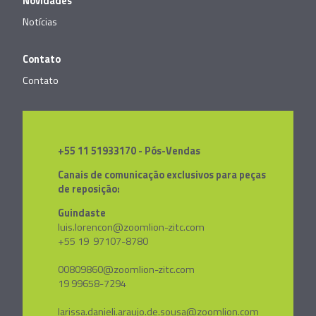
Novidades
Notícias
Contato
Contato
+55 11 51933170 - Pós-Vendas
Canais de comunicação exclusivos para peças
de reposição:
Guindaste
luis.lorencon@zoomlion-zitc.com
+55 19 97107-8780
00809860@zoomlion-zitc.com
19 99658-7294
larissa.danieli.araujo.de.sousa@zoomlion.com