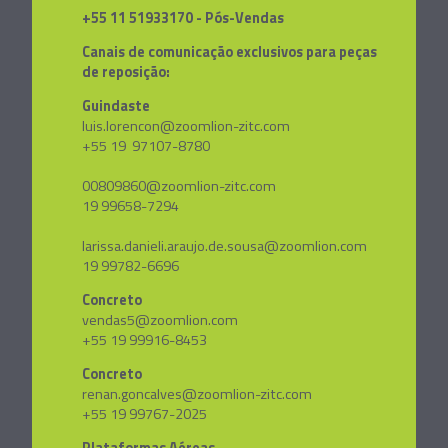
+55 11 51933170 - Pós-Vendas
Canais de comunicação exclusivos para peças
de reposição:
Guindaste
luis.lorencon@zoomlion-zitc.com
+55 19 97107-8780
00809860@zoomlion-zitc.com
19 99658-7294
larissa.danieli.araujo.de.sousa@zoomlion.com
19 99782-6696
Concreto
vendas5@zoomlion.com
+55 19 99916-8453
Concreto
renan.goncalves@zoomlion-zitc.com
+55 19 99767-2025
Plataformas Aéreas