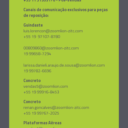
Canais de comunicação exclusivos para peças
de reposição:
Guindaste
luis.lorencon@zoomlion-zitc.com
+55 19 97107-8780
00809860@zoomlion-zitc.com
19 99658-7294
larissa.danieli.araujo.de.sousa@zoomlion.com
19 99782-6696
Concreto
vendas5@zoomlion.com
+55 19 99916-8453
Concreto
renan.goncalves@zoomlion-zitc.com
+55 19 99767-2025
Plataformas Aéreas