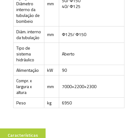
50/ Φ150
Diâmetro
mm
40/ Φ125
interno da
tubulação de
bombeio
Diám. interno
mm
Φ125/ Φ150
da tubulação
Tipo de
sistema
Aberto
hidráulico
Alimentação
kW
90
Compr. x
largura x
mm
7000×2200×2300
altura
Peso
kg
6950
Características
Especificações