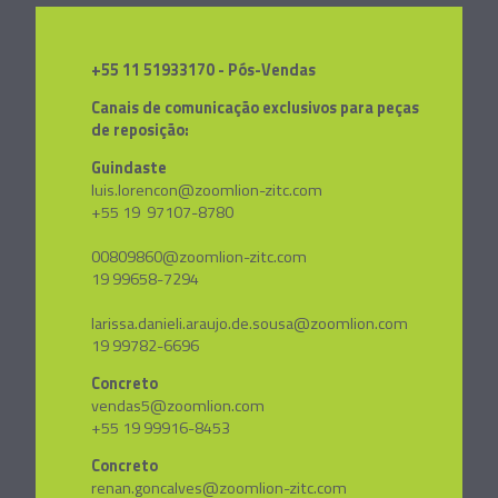
+55 11 51933170 - Pós-Vendas
Canais de comunicação exclusivos para peças
de reposição:
Guindaste
luis.lorencon@zoomlion-zitc.com
+55 19 97107-8780
00809860@zoomlion-zitc.com
19 99658-7294
larissa.danieli.araujo.de.sousa@zoomlion.com
19 99782-6696
Concreto
vendas5@zoomlion.com
+55 19 99916-8453
Concreto
renan.goncalves@zoomlion-zitc.com