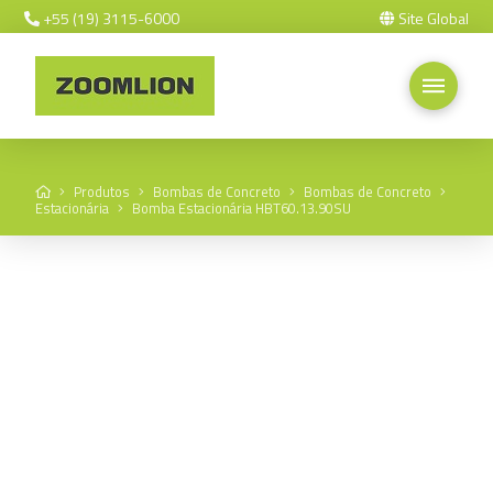
+55 (19) 3115-6000
Site Global
Home
Produtos
Bombas de Concreto
Bombas de Concreto
Estacionária
Bomba Estacionária HBT60.13.90SU