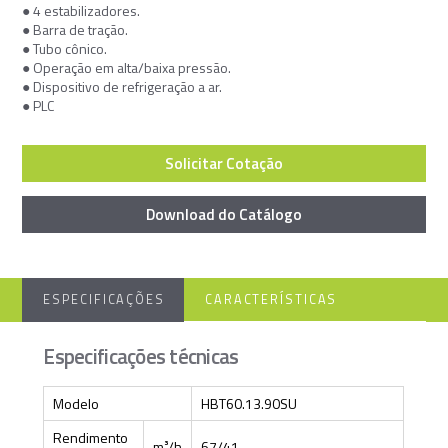
● 4 estabilizadores.
● Barra de tração.
● Tubo cônico.
● Operação em alta/baixa pressão.
● Dispositivo de refrigeração a ar.
● PLC
Solicitar Cotação
Download do Catálogo
ESPECIFICAÇÕES
CARACTERÍSTICAS
Especificações técnicas
Modelo
HBT60.13.90SU
Rendimento
m³/h
67/41