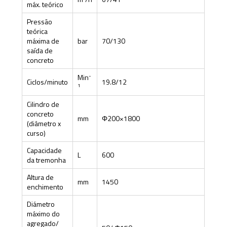
máx. teórico
Pressão
teórica
máxima de
bar
70/130
saída de
concreto
-
Min
Ciclos/minuto
19.8/12
1
Cilindro de
concreto
mm
Φ200×1800
(diâmetro x
curso)
Capacidade
L
600
da tremonha
Altura de
mm
1450
enchimento
Diámetro
máximo do
agregado/