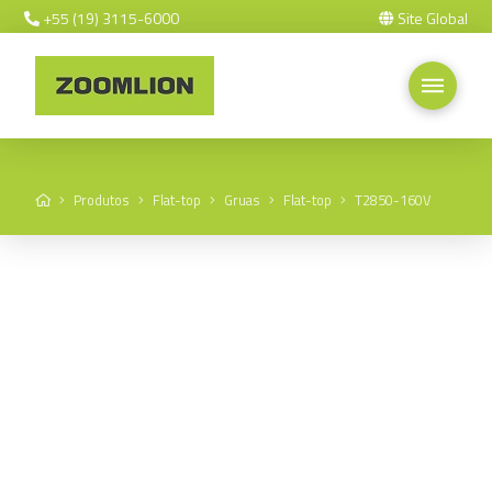
+55 (19) 3115-6000
Site Global
Home
Produtos
Flat-top
Gruas
Flat-top
T2850-160V